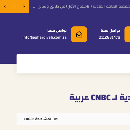
ية العامة العادية (الاجتماع الأول) عن طريق وسائل التقنية الحديثة
تدعو
تواصل معنا
تواصل معنا
info@asharqiyah.com.sa
0112881478
عربية
المشاهدة :
1483