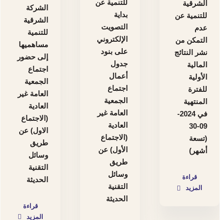
للتنمية عن
الشرقية
الشركة
بداية
للتنمية عن
الشرقية
التصويت
عدم
للتنمية
الإلكتروني
التمكن من
مساهميها
على بنود
نشر النتائج
إلى حضور
جدول
المالية
اجتماع
أعمال
الأولية
الجمعية
اجتماع
للفترة
العامة غير
الجمعية
المنتهية
العادية
العامة غير
في 2024-
(الاجتماع
العادية
09-30
الاول) عن
(الاجتماع
(تسعة
طريق
الأول) عن
أشهر)
وسائل
طريق
التقنية
وسائل
قراءة
الحديثة
التقنية
المزيد
الحديثة
قراءة
المزيد