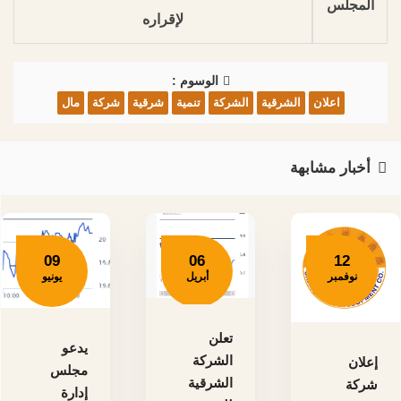
المجلس
لإقراره
الوسوم :
اعلان
الشرقية
الشركة
تنمية
شرقية
شركة
مال
أخبار مشابهة
09
06
12
نوفمبر
أبريل
يونيو
تعلن
يدعو
الشركة
إعلان
مجلس
الشرقية
شركة
إدارة