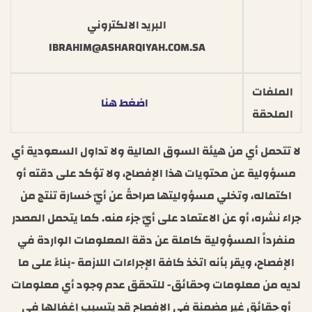
البريد الالكتروني
IBRAHIM@ASHARQIYAH.COM.SA
الملفات
اضغط هنا
الملحقة
لا تتحمل أي من هيئة السوق المالية ولا تداول السعودية أي
مسؤولية عن محتويات هذا الإفصاح، ولا تؤكد على دقته أو
اكتماله، وتخلي مسؤوليتها صراحةً عن أيّ خسارة تنتج من
جراء نشره، أو عن الاعتماد على أيّ جزء منه. كما يتحمل المصدر
منفرداً المسؤولية كاملة عن دقة المعلومات الواردة في
الإفصاح، ويقر بأنه اتخذ كافة الإجراءات اللازمة -بناءً على ما
لديه من معلومات وحقائق- للتحقق عدم وجود أي معلومات
أو حقائق غير مضمنة في الإفصاح قد يتسبب إغفالها في