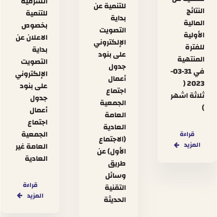
الشرقية
للتنمية عن
النتائج
للتنمية
بداية
المالية
بخصوص
التصويت
الأولية
الاعلان عن
الإلكتروني
للفترة
بداية
على بنود
المنتهية
التصويت
جدول
في 31-03-
الإلكتروني
أعمال
2023 (
على بنود
اجتماع
ثلاثة اشهر
جدول
الجمعية
)
أعمال
العامة
اجتماع
العادية
الجمعية
قراءة
(الاجتماع
المزيد
العامة غير
الأول) عن
العادية
طريق
وسائل
قراءة
التقنية
المزيد
الحديثة