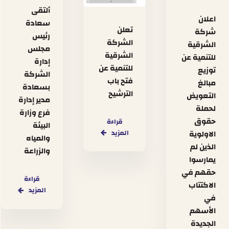
ألتقى
اعلان
سعادة
تعلن
شركة
رئيس
الشركة
الشرقية
مجلس
الشرقية
للتنمية عن
إدارة
للتنمية عن
توزيع
الشركة
فتح باب
مبالغ
بسعادة
الترشيح
التعويض
مدير إدارة
لحملة
فرع وزارة
حقوق
قراءة
البيئة
المزيد
الاولوية
والمياه
الذين لم
والزراعة
يمارسوا
حقهم في
قراءة
الاكتتاب
المزيد
في
الأسهم
الجديدة