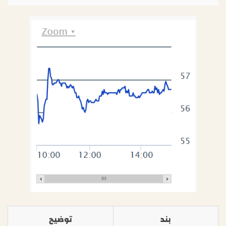
بند
توضيح