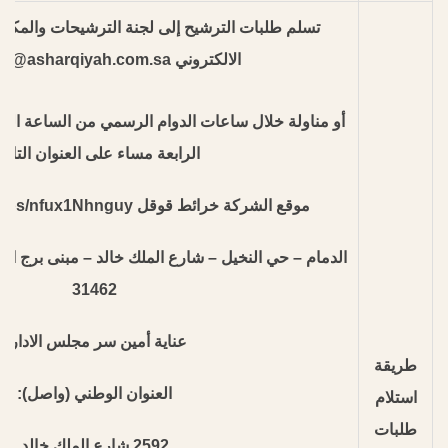
تسلم طلبات الترشيح إلى لجنة الترشيحات والمكاف
الالكتروني sjassas@asharqiyah.com.sa
أو مناولة خلال ساعات الدوام الرسمي من الساعة الثا
الرابعة مساء على العنوان التالي
موقع الشركة خرائط قوقل https://goo.gl/maps/nfux1Nhnguy
31462
عناية أمين سر مجلس الادارة
طريقة
العنوان الوطني (واصل):
استلام
طلبات
2592 شارع الملك خالد