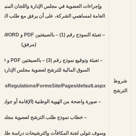
وإجراءات العضوية في مجلس الإدارة واللجان المنبثقة
العامة لمساهمي الشركة، على أن يرفق مع طلب الترشح 
– تعبئ
(مرفق)
السوق المالية للترشح لعضوية مجلس الإدارة من
شروط
ulesRegulations/FormsSite/Pages/default.aspx
الترشح
– صورة واضحة من الهوية الوطنية (الإقامة أو جواز ا
– خطاب نموذج طلب الترشح لعضوية مجلس ال
وسوف تتولى لجنة المكافآت والترشيحات دراسة طلبات ا