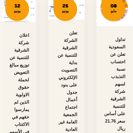
12
25
08
مايو
يونيو
يونيو
تعلن
اعلان
تداول
الشركة
شركة
السعودية
الشرقية
الشرقية
تعلن عن
للتنمية عن
للتنمية عن
احتساب
بداية
توزيع مبالغ
نسبة
التصويت
التعويض
التذبذب
الإلكتروني
لحملة
لسهم
على بنود
حقوق
شركة
جدول
الاولوية
الشرقية
أعمال
الذين لم
للتنمية
اجتماع
يمارسوا
على أساس
الجمعية
حقهم في
سعر 21.76
العامة غير
الاكتتاب
ريال
العادية
في الأسهم