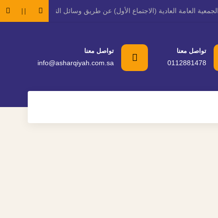
عية العامة العادية (الاجتماع الأول) عن طريق وسائل التقنية الحديثة
تدعو
تواصل معنا
تواصل معنا
info@asharqiyah.com.sa
0112881478