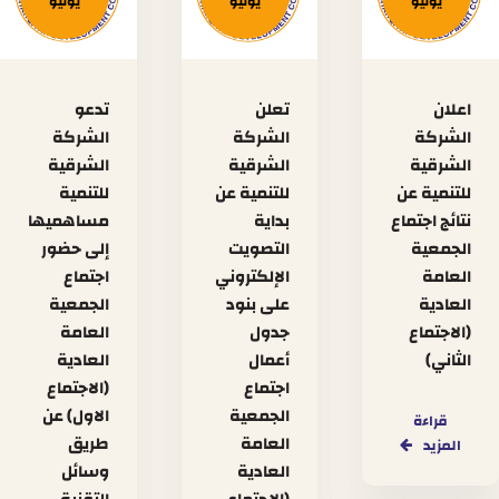
يوليو
يونيو
يونيو
اعلان
تعلن
تدعو
الشركة
الشركة
الشركة
الشرقية
الشرقية
الشرقية
للتنمية عن
للتنمية عن
للتنمية
نتائج اجتماع
بداية
مساهميها
الجمعية
التصويت
إلى حضور
العامة
الإلكتروني
اجتماع
العادية
على بنود
الجمعية
(الاجتماع
جدول
العامة
الثاني)
أعمال
العادية
اجتماع
(الاجتماع
الجمعية
الاول) عن
قراءة
العامة
طريق
المزيد
العادية
وسائل