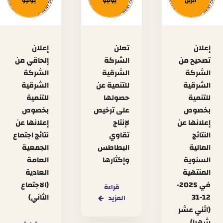
إعلان
تعلن
إعلان
تصحيح من
الشركة
إلحاقي من
الشركة
الشرقية
الشركة
الشرقية
للتنمية عن
الشرقية
للتنمية
حصولها
للتنمية
بخصوص
على ترخيص
بخصوص
إعلانها عن
لإنتاج
إعلانها عن
النتائج
تقاوي
نتائج اجتماع
المالية
البطاطس
الجمعية
السنوية
وإكثارها
العامة
المنتهية
العادية
في 2025-
(الاجتماع
قراءة
12-31
الثاني)
المزيد
(اثني عشر
شهرا)