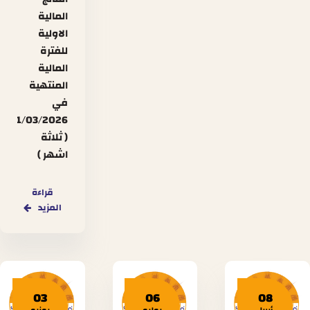
المالية
الاولية
للفترة
المالية
المنتهية
في
31/03/2026
( ثلاثة
اشهر )
قراءة
المزيد
03
06
08
أبريل
يوليو
يونيو